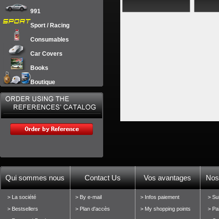
991
Sport / Racing
Consumables
Car Covers
Books
Boutique
Qui sommes nous
Contact Us
Vos avantages
Nos
> La société
> By e-mail
> Infos paiement
> Su
> Bestsellers
> Plan d'accès
> My shopping points
> Pa