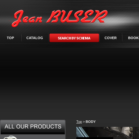
TOP
CATALOG
COVER
BOOK
Top
>
BODY