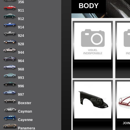
356
BODY
911
912
914
924
928
944
964
968
993
996
997
Boxster
Cayman
Cayenne
JOI
Panamera