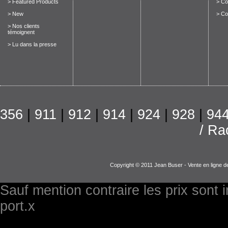
> Featured Products
> Con
> New
> Co
> Nos clients
témoignent
> Lu dans la presse
356
|
911
|
912
|
914
|
924
|
928
|
94
/ Ra
Copyright © 2011 Jean Buser - Vente en ligne d
Sauf mention contraire les prix sont 
port.x