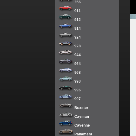
356
911
912
914
924
928
944
964
968
993
996
997
Boxster
Cayman
Cayenne
Panamera