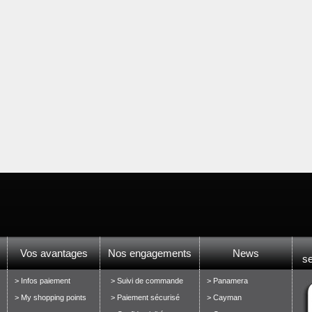
Vos avantages
Nos engagements
News
s
> Infos paiement
> Suivi de commande
> Panamera
> My shopping points
> Paiement sécurisé
> Cayman