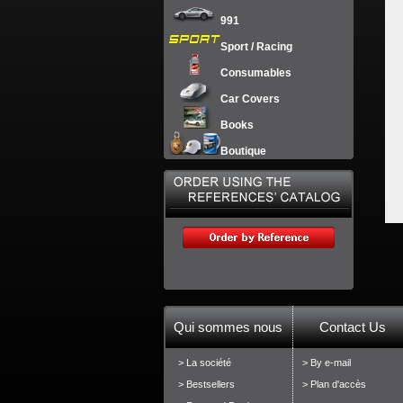
991
Sport / Racing
Consumables
Car Covers
Books
Boutique
Qui sommes nous
Contact Us
> La société
> By e-mail
> Bestsellers
> Plan d'accès