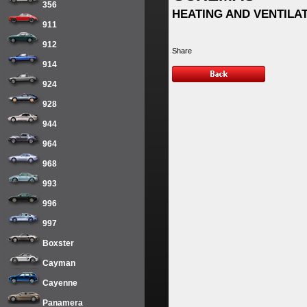
356
HEATING AND VENTILA
911
912
914
924
928
944
964
968
993
996
997
Boxster
Cayman
Cayenne
Panamera