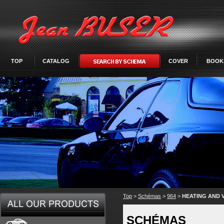
TOP
CATALOG
COVER
BOOK
Top
>
Schémas
>
964
>
HEATING AND 
SCHÉMAS