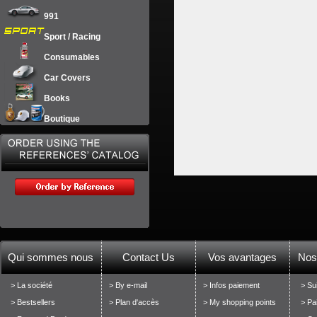
991
Sport / Racing
Consumables
Car Covers
Books
Boutique
Qui sommes nous
Contact Us
Vos avantages
Nos
> La société
> By e-mail
> Infos paiement
> Su
> Bestsellers
> Plan d'accès
> My shopping points
> Pa