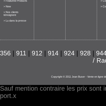
> Featured Products
> Con
> New
> Co
> Nos clients
témoignent
> Lu dans la presse
356
|
911
|
912
|
914
|
924
|
928
|
94
/ Ra
Copyright © 2011 Jean Buser - Vente en ligne d
Sauf mention contraire les prix sont 
port.x