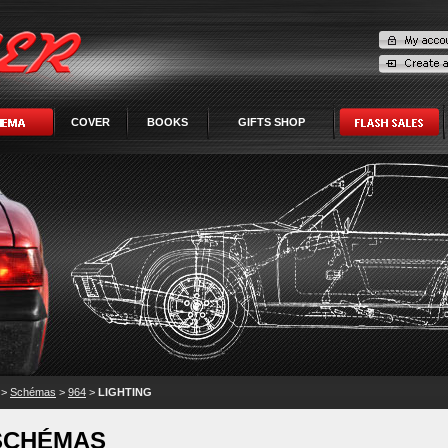
COVER
BOOKS
GIFTS SHOP
>
Schémas
>
964
>
LIGHTING
SCHÉMAS