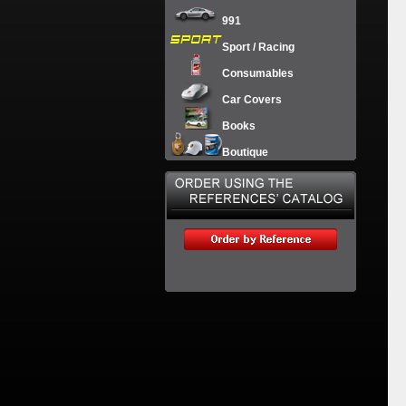
991
Sport / Racing
Consumables
Car Covers
Books
Boutique