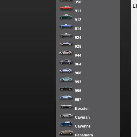
356
L
911
912
914
924
928
944
964
968
993
996
997
Boxster
Cayman
Cayenne
Panamera