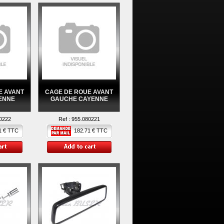
E AVANT
CAGE DE ROUE AVANT
ENNE
GAUCHE CAYENNE
0222
Ref :
955.080221
 € TTC
182.71 € TTC