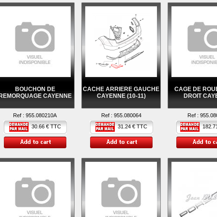
BOUCHON DE
CACHE ARRIERE GAUCHE
CAGE DE ROU
REMORQUAGE CAYENNE
CAYENNE (10-11)
DROIT CAY
Ref :
955.080210A
Ref :
955.080064
Ref :
955.08
30.66 € TTC
31.24 € TTC
182.71