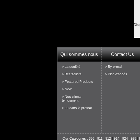
Dis
Qui sommes nous
Contact Us
> La société
> By e-mail
> Bestsellers
> Plan d'accès
> Featured Products
> New
> Nos clients
témoignent
> Lu dans la presse
Our Categories :
356
|
911
|
912
|
914
|
924
|
928
|