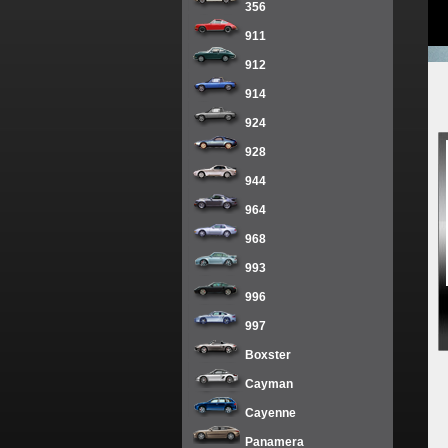
356
911
912
914
924
928
944
964
968
993
996
997
Boxster
Cayman
Cayenne
Panamera