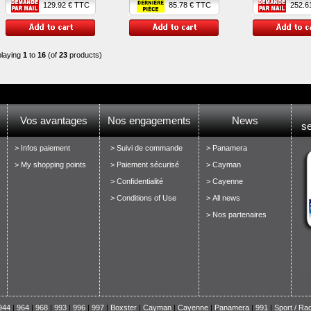
129.92 € TTC
85.78 € TTC
252.61
playing
1
to
16
(of
23
products)
Vos avantages
Nos engagements
News
s
> Infos paiement
> Suivi de commande
> Panamera
> My shopping points
> Paiement sécurisé
> Cayman
> Confidentialité
> Cayenne
> Conditions of Use
> All news
> Nos partenaires
944
|
964
|
968
|
993
|
996
|
997
|
Boxster
|
Cayman
|
Cayenne
|
Panamera
|
991
|
Sport / Ra