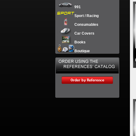
991
Sport / Racing
Consumables
Car Covers
Books
Boutique