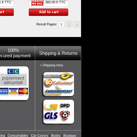
 € TTC
360.00 € TTC
Result Pages:
1
2
»
100%
Shipping & Returns
ecured payment
> Shipping infos
cing
|
Consumables
|
Car Covers
|
Books
|
Boutique