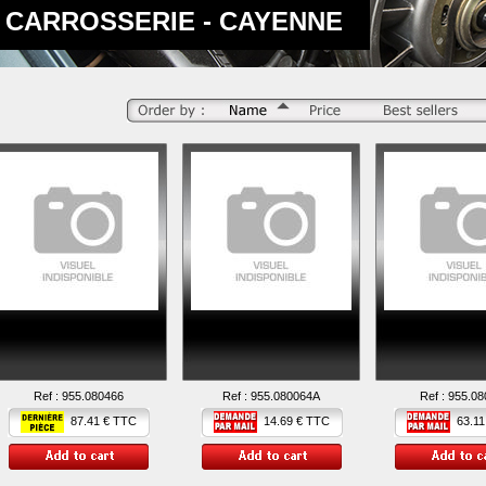
CARROSSERIE - CAYENNE
Ref :
955.080466
Ref :
955.080064A
Ref :
955.08
87.41 € TTC
14.69 € TTC
63.11