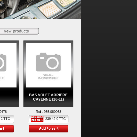
BAS VOLET ARRIERE
CAYENNE (10-11)
0478
Ref :
955.080063
 € TTC
239.42 € TTC