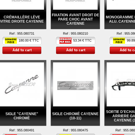
FIXATION AVANT DROIT DE
CRÉMAILLÈRE LÈVE
MONOGRAMME 
PARE CHOC AVANT
VITRE DROITE CAYENNE
ALU. CAYENNE 
CAYENNE
Ref :
955.080731
Ref :
955.080210
Ref :
955.08
180.00 € TTC
53.34 € TTC
99.89
SORTIE D'ECH
SIGLE "CAYENNE"
SIGLE CHROMÉ CAYENNE
ARRIERE G
CHROMÉ
(10-11)
CAYENNE (1
Ref :
955.080491
Ref :
955.080475
Ref :
955.08