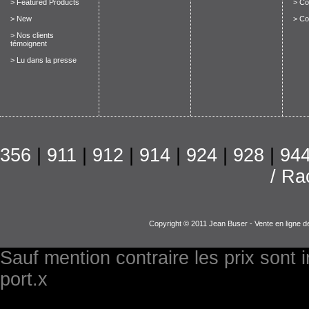
> Featured Products
> Con
> New
> Co
> Nos clients
témoignent
> Lu dans la presse
356
|
911
|
912
|
914
|
924
|
928
|
94
/ Ra
Copyright © 2011 Jean Buser - Vente en ligne d
Sauf mention contraire les prix sont 
port.x