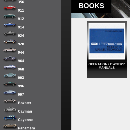
356
BOOKS
911
912
914
924
928
944
964
OPERATION / OWNERS'
MANUALS
968
993
996
997
Boxster
Cayman
Cayenne
Panamera