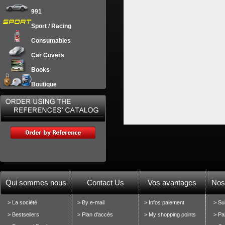
991
Sport / Racing
Consumables
Car Covers
Books
Boutique
Qui sommes nous
Contact Us
Vos avantages
Nos
> La société
> By e-mail
> Infos paiement
> Su
> Bestsellers
> Plan d'accès
> My shopping points
> Pa