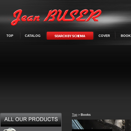
TOP
CATALOG
COVER
BOOK
Top
>
Books