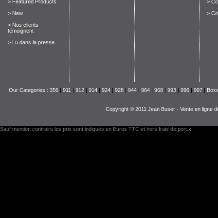
> Featured Products
> Con
> New
> Co
> Nos clients
témoignent
> Lu dans la presse
Our Categories :
356
|
911
|
912
|
914
|
924
|
928
|
944
|
964
|
968
|
993
|
996
|
997
|
Boxs
Copyright © 2011 Jean Buser - Vente en ligne d
Sauf mention contraire les prix sont indiqués en Euros TTC et hors frais de port.x