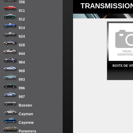
356
TRANSMISSIO
911
912
914
924
928
944
964
BOITE DE VI
968
993
996
997
Boxster
Cayman
Cayenne
Panamera