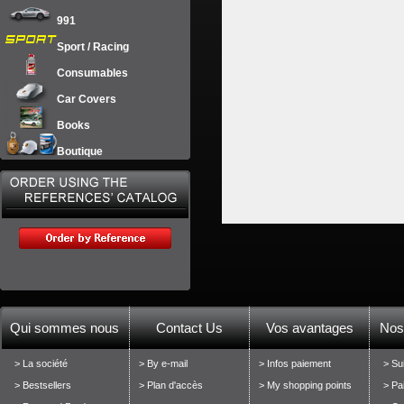
991
Sport / Racing
Consumables
Car Covers
Books
Boutique
Qui sommes nous
Contact Us
Vos avantages
Nos
> La société
> By e-mail
> Infos paiement
> Su
> Bestsellers
> Plan d'accès
> My shopping points
> Pa